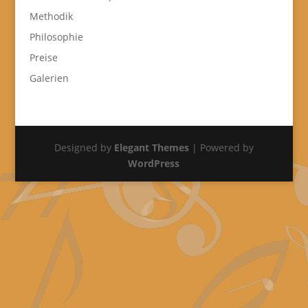
Methodik
Philosophie
Preise
Galerien
Designed by
Elegant Themes
| Powered by
WordPress