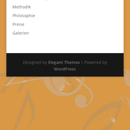
Methodik
Philosophie
Preise
Galerien
Designed by
Elegant Themes
| Powered by
WordPress