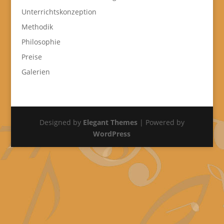
Unterrichtskonzeption
Methodik
Philosophie
Preise
Galerien
Designed by
Elegant Themes
| Powered by
WordPress